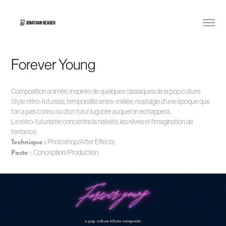
Forever Young
Composition animée, inspirée de quelques classiques de la pop culture.
Style rétro-futuriste, temporalité entre-mêlée, nostalgie d'une époque que
l'on a pas connu ou d'un futur lugubre auquel on échappera.
Le rétro-futurisme concentre la naïveté, les rêves et l'imagination de
l'enfance.
Technique :
Photoshop/After Effects
Poste
:
Conception/Production